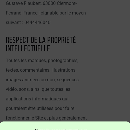
Gustave Flaubert, 63000 Clermont-
Ferrand, France, joignable par le moyen
suivant : 0444446040.
Respect de la propriété
intellectuelle
Toutes les marques, photographies,
textes, commentaires, illustrations,
images animées ou non, séquences
vidéo, sons, ainsi que toutes les
applications informatiques qui
pourraient être utilisées pour faire
fonctionner le Site et plus généralement
tous les éléments reproduits ou utilisés