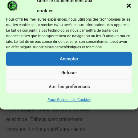
Gérer le consentement aux
sur le Site sont protégés par les lois en
cookies
vigueur au titre de la propriété
Pour offrir les meilleures expériences, nous utilisons des technologies telles
que les cookies pour stocker et/ou accéder aux informations des appareils.
intellectuelle.
Le fait de consentir à ces technologies nous permettra de traiter des
données telles que le comportement de navigation ou les ID uniques sur ce
Ils sont la propriété pleine et entière de
site. Le fait de ne pas consentir ou de retirer son consentement peut avoir
un effet négatif sur certaines caractéristiques et fonctions.
l’Editeur ou de ses partenaires, sauf
mentions particulières. Toute
Accepter
reproduction, représentation, utilisation
Refuser
ou adaptation, sous quelque forme que
Voir les préférences
ce soit, de tout ou partie de ces
éléments, y compris les applications
Page Gestion des Cookies
informatiques, sans l’accord préalable
et écrit de l’Editeur, sont strictement
interdites. Le fait pour l’Editeur de ne