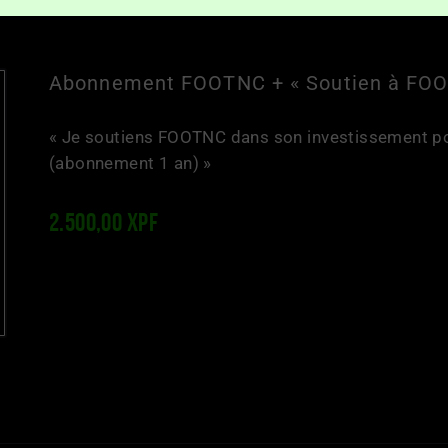
Abonnement FOOTNC + « Soutien à FO
« Je soutiens FOOTNC dans son investissement pou
(abonnement 1 an) »
2.500
,
00
XPF