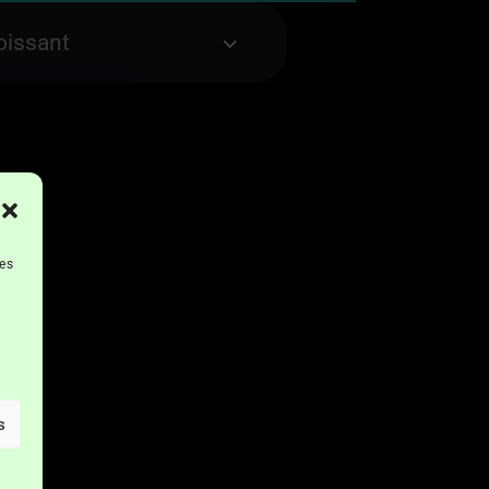
les
s
s