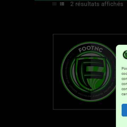
2 résultats affichés
Pou
coo
con
com
con
car