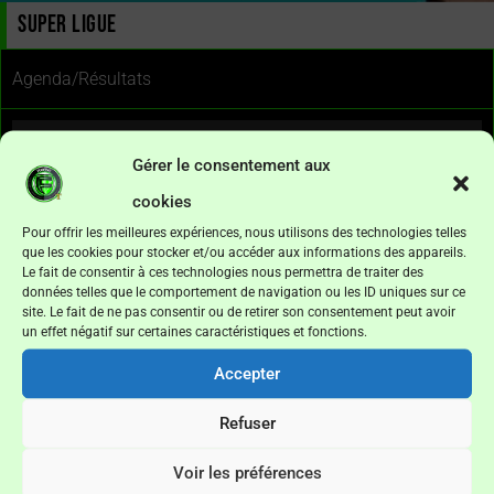
SUPER LIGUE
Agenda/Résultats
Date
Rencontre
Hr/Score
Lieu
Jo
Gérer le consentement aux
08/08/2026
HIENGHENE—AS MAGENTA
report
Boewa
1
cookies
08/08/2026
HORIZON SP—CA SAINT-LOUIS
report
Boewa
1
Pour offrir les meilleures expériences, nous utilisons des technologies telles
09/08/2026
NE DREHU—AS KUNIE
report
N.Daly
1
que les cookies pour stocker et/ou accéder aux informations des appareils.
Le fait de consentir à ces technologies nous permettra de traiter des
09/08/2026
AS LOSSI—ASC GAICA
report
N.Daly
1
données telles que le comportement de navigation ou les ID uniques sur ce
site. Le fait de ne pas consentir ou de retirer son consentement peut avoir
un effet négatif sur certaines caractéristiques et fonctions.
Calendrier complet
Accepter
Refuser
Classement
Voir les préférences
Pos
Club
Pt
M
V
N
D
P
C
DF