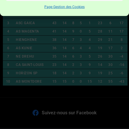
1
TIGA SP
44
15
9
2
4
31
16
15
Page Gestion des Cookies
2
AS LOSSI
44
14
9
3
2
30
20
10
3
ASC GAICA
43
14
8
5
1
23
6
17
4
AS MAGENTA
41
14
9
0
5
28
11
17
5
HIENGHENE
38
14
7
3
4
29
21
8
6
AS KUNIE
36
14
6
4
4
19
17
2
7
NE DREHU
35
14
6
3
5
26
30
-4
8
CA SAINT-LOUIS
23
14
2
3
9
14
30
-16
9
HORIZON SP
18
14
2
3
9
19
25
-6
10
AS MONTDORE
15
15
0
0
15
12
55
-43
Suivez-nous sur Facebook