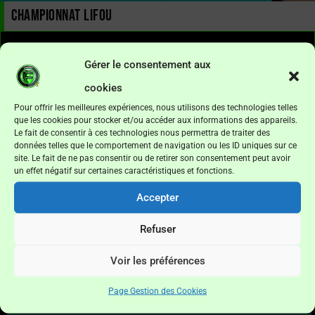
CHAMPIONNAT LIFOU
Agenda/Résultats
Gérer le consentement aux
cookies
Date
Rencontre
Hr/Score
Lieu
Pour offrir les meilleures expériences, nous utilisons des technologies telles
08/08/2026
DREHU AC—JSXEPENEHE
Xepenehe forfait
Luecil
que les cookies pour stocker et/ou accéder aux informations des appareils.
Le fait de consentir à ces technologies nous permettra de traiter des
08/08/2026
UJ WEDRUMEL—AS PONOZ
4 – 2
Luecil
données telles que le comportement de navigation ou les ID uniques sur ce
08/08/2026
QANONO — TRIO SP
3 – 1
Luecil
site. Le fait de ne pas consentir ou de retirer son consentement peut avoir
un effet négatif sur certaines caractéristiques et fonctions.
Accepter
Calendrier complet
Refuser
Classement
Voir les préférences
Pos
Club
Pt
M
V
N
D
P
C
DF
Pé
Page Gestion des Cookies
1
UJ WEDRUMEL
21
6
5
0
1
27
9
18
-