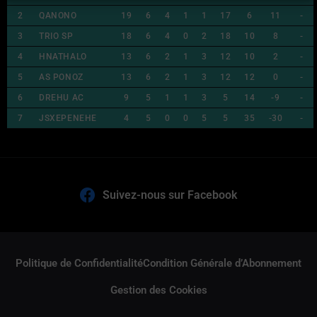
2
QANONO
19
6
4
1
1
17
6
11
-
3
TRIO SP
18
6
4
0
2
18
10
8
-
4
HNATHALO
13
6
2
1
3
12
10
2
-
5
AS PONOZ
13
6
2
1
3
12
12
0
-
6
DREHU AC
9
5
1
1
3
5
14
-9
-
7
JSXEPENEHE
4
5
0
0
5
5
35
-30
-
Suivez-nous sur Facebook
Politique de Confidentialité
Condition Générale d’Abonnement
Gestion des Cookies