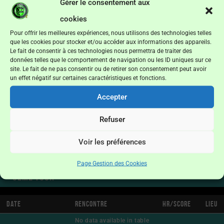
Gérer le consentement aux
Coupe de Maré futsal
cookies
1er Tour
Pour offrir les meilleures expériences, nous utilisons des technologies telles
que les cookies pour stocker et/ou accéder aux informations des appareils.
Le fait de consentir à ces technologies nous permettra de traiter des
Date
Rencontre
Hr/Score
Lieu
données telles que le comportement de navigation ou les ID uniques sur ce
site. Le fait de ne pas consentir ou de retirer son consentement peut avoir
No data available in table
un effet négatif sur certaines caractéristiques et fonctions.
Accepter
2ème Tour
Refuser
Date
Rencontre
Hr/Score
Lieu
Voir les préférences
No data available in table
Page Gestion des Cookies
3ème Tour
Date
Rencontre
Hr/Score
Lieu
No data available in table