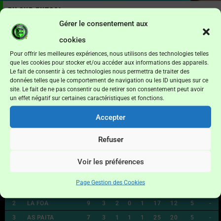
PH sud Futsal
Gérer le consentement aux
Agenda/Résultats
cookies
Pour offrir les meilleures expériences, nous utilisons des technologies telles
Date
Rencontre
Hr/Score
Lieu
Jour
que les cookies pour stocker et/ou accéder aux informations des appareils.
Le fait de consentir à ces technologies nous permettra de traiter des
No data available in table
données telles que le comportement de navigation ou les ID uniques sur ce
site. Le fait de ne pas consentir ou de retirer son consentement peut avoir
un effet négatif sur certaines caractéristiques et fonctions.
Calendrier complet
Accepter
Refuser
Classement
Voir les préférences
Pos
Club
Pt
M
V
N
D
P
C
DF
Pé
Page Gestion des Cookies
1
ATJD
12
3
3
0
0
28
15
13
-
2
LA FOA
9
3
2
0
1
17
12
5
-
3
AS PAITA
7
3
1
1
1
25
20
5
-