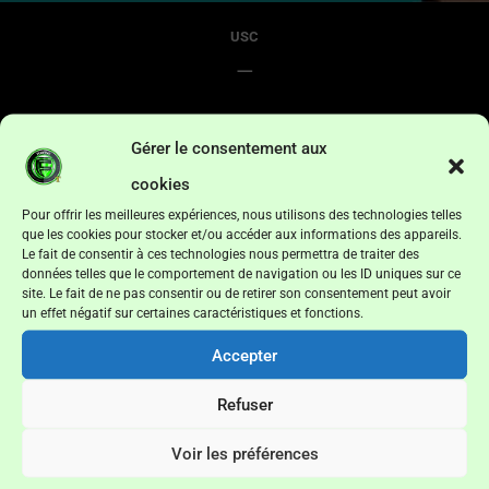
USC
—
CO HMELECK
Gérer le consentement aux
cookies
Détails
Pour offrir les meilleures expériences, nous utilisons des technologies telles
que les cookies pour stocker et/ou accéder aux informations des appareils.
Le fait de consentir à ces technologies nous permettra de traiter des
Date
Temps
Ligue
Saison
données telles que le comportement de navigation ou les ID uniques sur ce
site. Le fait de ne pas consentir ou de retirer son consentement peut avoir
30/05/2026
15h00
Sud Coupe Sénior
2026
un effet négatif sur certaines caractéristiques et fonctions.
Accepter
Lieu
Refuser
Voir les préférences
Pent A