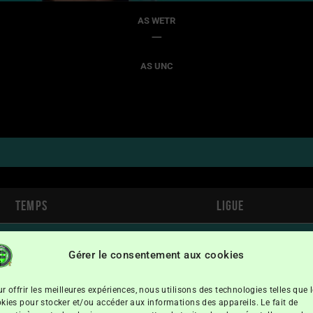
AS WETR
—
AS UNC
Temps
Ligue
11h30
Fédéral Super Ligue Futsal
Gérer le consentement aux cookies
r offrir les meilleures expériences, nous utilisons des technologies telles que 
kies pour stocker et/ou accéder aux informations des appareils. Le fait de