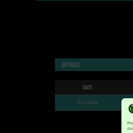
Détails
Date
22/11/2026
Pou
coo