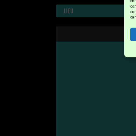
con
com
Lieu
con
car