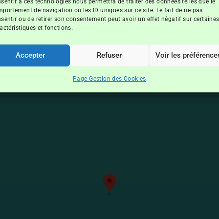
sentir à ces technologies nous permettra de traiter des données telles que le
portement de navigation ou les ID uniques sur ce site. Le fait de ne pas
sentir ou de retirer son consentement peut avoir un effet négatif sur certaine
actéristiques et fonctions.
AnseVata
Accepter
Refuser
Voir les préférence
Page Gestion des Cookies