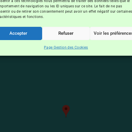
sentir à ces technologies nous permettra de traiter des données telles que le
portement de navigation ou les ID uniques sur ce site. Le fait de ne pas
sentir ou de retirer son consentement peut avoir un effet négatif sur certaine
actéristiques et fonctions.
AnseVata
Accepter
Refuser
Voir les préférence
Page Gestion des Cookies