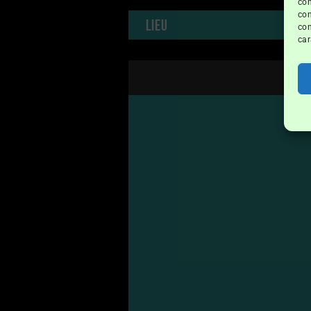
con
com
Lieu
con
car