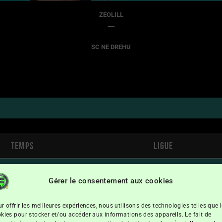
ZEOLILL
—
SC NE DREHU
Temps
Ligue
14h30
Fédéral Super Ligue Futsal
Gérer le consentement aux cookies
r offrir les meilleures expériences, nous utilisons des technologies telles que 
kies pour stocker et/ou accéder aux informations des appareils. Le fait de