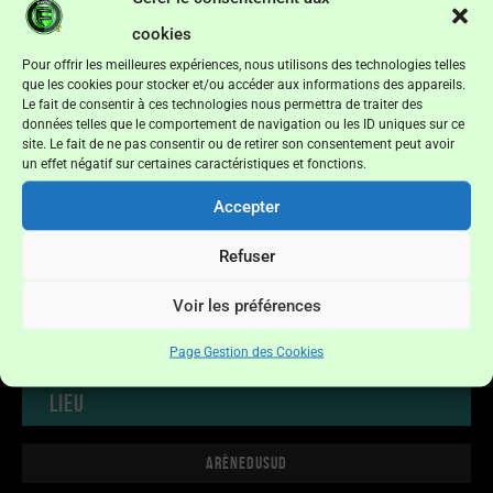
cookies
ZEOLILL
Pour offrir les meilleures expériences, nous utilisons des technologies telles
—
que les cookies pour stocker et/ou accéder aux informations des appareils.
Le fait de consentir à ces technologies nous permettra de traiter des
données telles que le comportement de navigation ou les ID uniques sur ce
FC FERRAND
site. Le fait de ne pas consentir ou de retirer son consentement peut avoir
un effet négatif sur certaines caractéristiques et fonctions.
Accepter
Détails
Refuser
Date
Temps
Ligue
Saison
Voir les préférences
19/09/2026
14h30
Fédéral Super Ligue Futsal
2026
Page Gestion des Cookies
Lieu
ArèneduSud