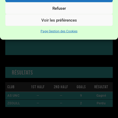
Refuser
Voir les préférences
Page Gestion des Cookies
Résultats
Club
1st Half
2nd Half
Goals
Résultat
AS UNC
—
—
9
Gagné
ZEOLILL
—
—
2
Perdu