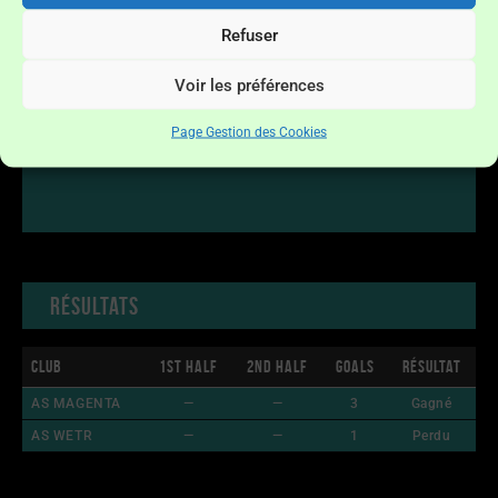
Refuser
Voir les préférences
Page Gestion des Cookies
Résultats
Club
1st Half
2nd Half
Goals
Résultat
AS MAGENTA
—
—
3
Gagné
AS WETR
—
—
1
Perdu