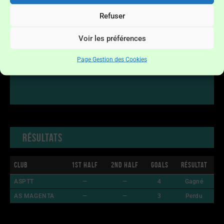
Refuser
Voir les préférences
Page Gestion des Cookies
Résultats
Club
1st Half
2nd Half
Goals
Résultat
ASPTT
—
—
4
Gagné
AS MAGENTA
—
—
3
Perdu