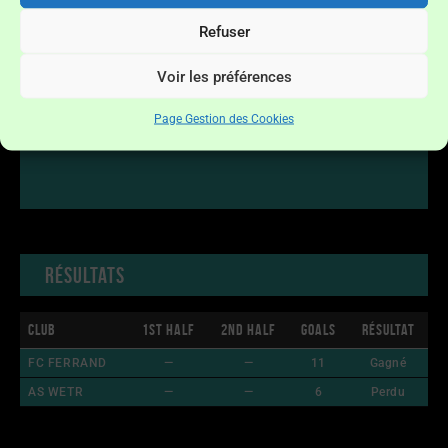
Refuser
Voir les préférences
Page Gestion des Cookies
Résultats
Club
1st Half
2nd Half
Goals
Résultat
FC FERRAND
—
—
11
Gagné
AS WETR
—
—
6
Perdu