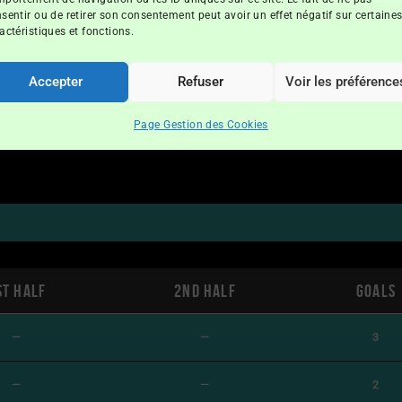
sentir ou de retirer son consentement peut avoir un effet négatif sur certaine
actéristiques et fonctions.
Accepter
Refuser
Voir les préférence
ArèneduSud
Page Gestion des Cookies
st Half
2nd Half
Goals
—
—
3
—
—
2