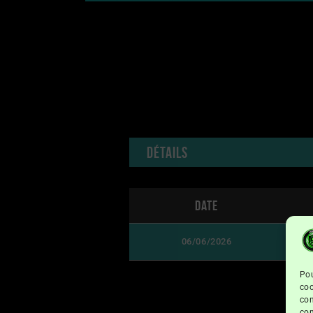
Détails
Date
06/06/2026
Pou
coo
con
com