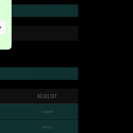
s
s
Résultat
Gagné
Perdu