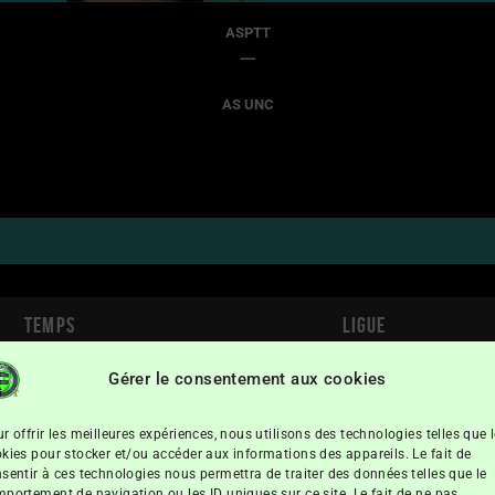
ASPTT
—
AS UNC
Temps
Ligue
Gérer le consentement aux cookies
18h00
Fédéral Super Ligue Futsal
r offrir les meilleures expériences, nous utilisons des technologies telles que 
kies pour stocker et/ou accéder aux informations des appareils. Le fait de
sentir à ces technologies nous permettra de traiter des données telles que le
portement de navigation ou les ID uniques sur ce site. Le fait de ne pas