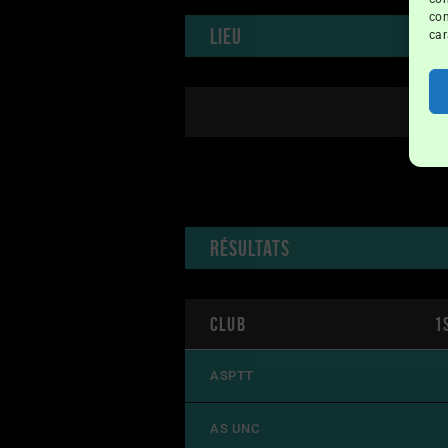
con
Lieu
car
Résultats
Club
1
ASPTT
AS UNC