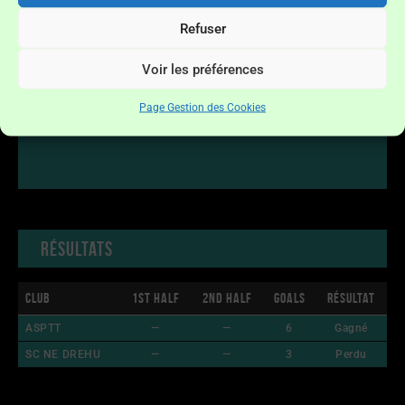
Refuser
Voir les préférences
Page Gestion des Cookies
Résultats
Club
1st Half
2nd Half
Goals
Résultat
ASPTT
—
—
6
Gagné
SC NE DREHU
—
—
3
Perdu