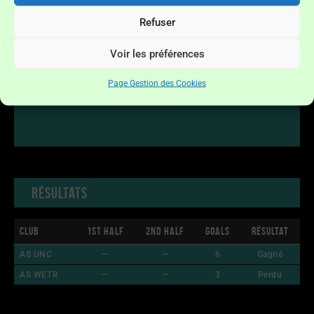
Refuser
Voir les préférences
Page Gestion des Cookies
Résultats
Club
1st Half
2nd Half
Goals
Résultat
AS UNC
—
—
6
Gagné
AS WETR
—
—
3
Perdu